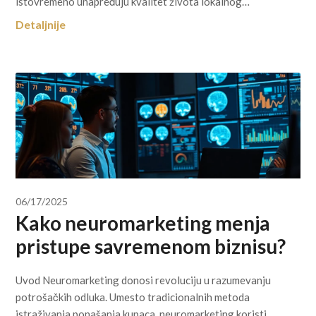
istovremeno unapređuju kvalitet života lokalnog…
Detaljnije
06/17/2025
Kako neuromarketing menja
pristupe savremenom biznisu?
Uvod Neuromarketing donosi revoluciju u razumevanju
potrošačkih odluka. Umesto tradicionalnih metoda
istraživanja ponašanja kupaca, neuromarketing koristi