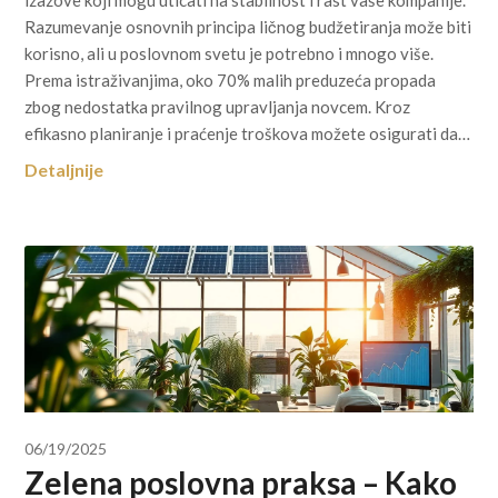
izazove koji mogu uticati na stabilnost i rast vaše kompanije.
Razumevanje osnovnih principa ličnog budžetiranja može biti
korisno, ali u poslovnom svetu je potrebno i mnogo više.
Prema istraživanjima, oko 70% malih preduzeća propada
zbog nedostatka pravilnog upravljanja novcem. Kroz
efikasno planiranje i praćenje troškova možete osigurati da…
Detaljnije
06/19/2025
Zelena poslovna praksa – Kako