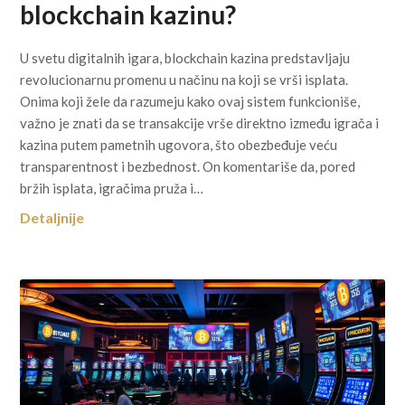
blockchain kazinu?
U svetu digitalnih igara, blockchain kazina predstavljaju
revolucionarnu promenu u načinu na koji se vrši isplata.
Onima koji žele da razumeju kako ovaj sistem funkcioniše,
važno je znati da se transakcije vrše direktno između igrača i
kazina putem pametnih ugovora, što obezbeđuje veću
transparentnost i bezbednost. On komentariše da, pored
bržih isplata, igračima pruža i…
Detaljnije