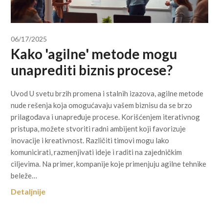
06/17/2025
Kako 'agilne' metode mogu
unaprediti biznis procese?
Uvod U svetu brzih promena i stalnih izazova, agilne metode
nude rešenja koja omogućavaju vašem biznisu da se brzo
prilagođava i unapređuje procese. Korišćenjem iterativnog
pristupa, možete stvoriti radni ambijent koji favorizuje
inovacije i kreativnost. Različiti timovi mogu lako
komunicirati, razmenjivati ideje i raditi na zajedničkim
ciljevima. Na primer, kompanije koje primenjuju agilne tehnike
beleže…
Detaljnije