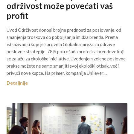
održivost može povećati vaš
profit
Uvod Održivost donosi brojne prednosti za poslovanje, od
smanjenja troškova do poboljšanja imidža brenda. Prema
istraživanju koje je sprovela Globalna mreža za održive
poslovne strategije, 78% potrošača preferira brendove koji
se zalažu za ekološke inicijative. Uvođenjem zelene poslovne
prakse možete ne samo smanjiti svoj ekološki otisak, već i
privući nove kupce. Na primer, kompanija Unilever…
Detaljnije