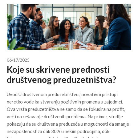
06/17/2025
Koje su skrivene prednosti
društvenog preduzetništva?
Uvod U društvenom preduzetništvu, inovativni pristupi
neretko vode ka stvaranju pozitivnih promena u zajednici.
Ova vrsta preduzetništva ne samo da se fokusira na profit,
već i na rešavanje društvenih problema. Na primer, studije
pokazuju da su društvena preduzeća u mogućnosti da smanje
nezaposlenost za čak 30% u nekim područjima, dok