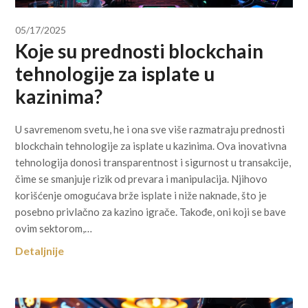
05/17/2025
Koje su prednosti blockchain
tehnologije za isplate u
kazinima?
U savremenom svetu, he i ona sve više razmatraju prednosti
blockchain tehnologije za isplate u kazinima. Ova inovativna
tehnologija donosi transparentnost i sigurnost u transakcije,
čime se smanjuje rizik od prevara i manipulacija. Njihovo
korišćenje omogućava brže isplate i niže naknade, što je
posebno privlačno za kazino igrače. Takođe, oni koji se bave
ovim sektorom,…
Detaljnije