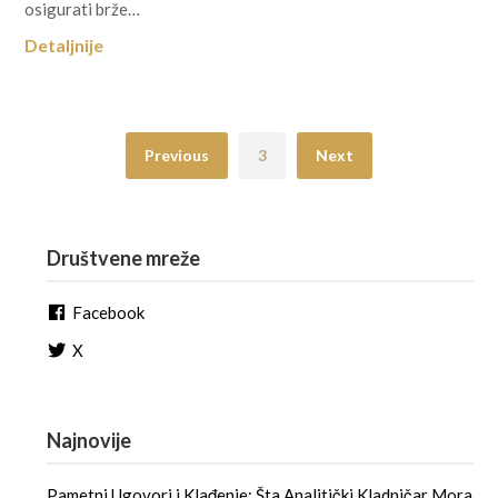
osigurati brže…
Detaljnije
Previous
3
Next
Društvene mreže
Facebook
X
Najnovije
Pametni Ugovori i Klađenje: Šta Analitički Kladničar Mora