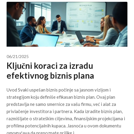
06/21/2025
Ključni koraci za izradu
efektivnog biznis plana
Uvod Svaki uspešan biznis počinje sa jasnom vizijom i
strategijom koju definiše efikasan biznis plan. Ovaj plan
predstavlja ne samo smernice za vašu firmu, već i alat za
privlačenje investitora i partnera. Kada izradite biznis plan,
razmišljate o strateškim ciljevima, finansijskim projekcijama i
profilima potencijalnih kupaca. Jasnoća u ovom dokumentu
omogućava da prepoznate prilike i…