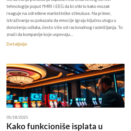
tehnologije poput fMRI i EEG da bi otkrio kako mozak
reaguje na određene marketinške stimuluse. Na primer,
istraživanja su pokazala da emocije igraju ključnu ulogu u
donošenju odluka, često više od racionalnog razmišljanja. To
znači da kompanije koje uspevaju…
Detaljnije
05/18/2025
Kako funkcioniše isplata u