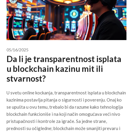
05/16/2025
Da li je transparentnost isplata
u blockchain kazinu mit ili
stvarnost?
U svetu online kockanja, transparentnost isplata u blockchain
kazinima postavlja pitanja o sigurnosti i poverenju. Onaj ko
se upušta u ovu temu, trebalo bi da razume kako tehnologija
blockchain funkcioniše i na koji način omogućava veći nivo
pristupačnosti i kontrole za igrače. Sa jedne strane,
prednosti su očigledne; blockchain može smanjiti prevaru i