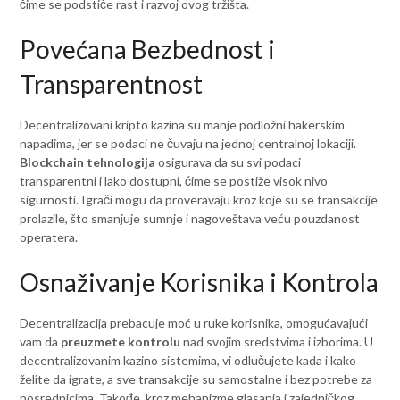
čime se podstiče rast i razvoj ovog tržišta.
Povećana Bezbednost i
Transparentnost
Decentralizovani kripto kazina su manje podložni hakerskim
napadima, jer se podaci ne čuvaju na jednoj centralnoj lokaciji.
Blockchain tehnologija
osigurava da su svi podaci
transparentni i lako dostupni, čime se postiže visok nivo
sigurnosti. Igrači mogu da proveravaju kroz koje su se transakcije
prolazile, što smanjuje sumnje i nagoveštava veću pouzdanost
operatera.
Osnaživanje Korisnika i Kontrola
Decentralizacija prebacuje moć u ruke korisnika, omogućavajući
vam da
preuzmete kontrolu
nad svojim sredstvima i izborima. U
decentralizovanim kazino sistemima, vi odlučujete kada i kako
želite da igrate, a sve transakcije su samostalne i bez potrebe za
posrednicima. Takođe, kroz mehanizme glasanja i zajedničkog