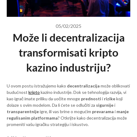
05/02/2025
Može li decentralizacija
transformisati kripto
kazino industriju?
U ovom postu istražujemo kako
decentralizacija
može oblikovati
budućnost
kripto
kazino industrije. Dok se tehnologija razvija, vi
kao igrač imate priliku da uočite mnoge
prednosti
i
rizike
koji
dolaze s ovim modelom. Da li ćete se odlučiti za
sigurnije
i
transparentnije
igre, ili vas brine o mogućim
prevarama
i
manje
regulisanim platformama
? Otkrijte kako decentralizacija može
promeniti vašu igračku strategiju i iskustvo.