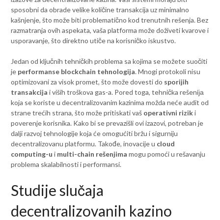
sposobni da obrade velike količine transakcija uz minimalno
kašnjenje, što može biti problematično kod trenutnih rešenja. Bez
razmatranja ovih aspekata, vaša platforma može doživeti kvarove i
usporavanje, što direktno utiče na korisničko iskustvo.
Jedan od ključnih tehničkih problema sa kojima se možete suočiti
je
performanse blockchain tehnologija
. Mnogi protokoli nisu
optimizovani za visok promet, što može dovesti do
sporijih
transakcija
i viših troškova gas-a. Pored toga, tehnička rešeniја
koja se koriste u decentralizovanim kazinima možda neće audit od
strane trećih strana, što može pritiskati vaš
operativni rizik
i
poverenje korisnika. Kako bi se prevazišli ovi izazovi, potreban je
dalji razvoj tehnologije koja će omogućiti bržu i sigurniju
decentralizovanu platformu. Takođe, inovacije u
cloud
computing-u
i
multi-chain rešenjima
mogu pomoći u rešavanju
problema skalabilnosti i performansi.
Studije slučaja
decentralizovanih kazino