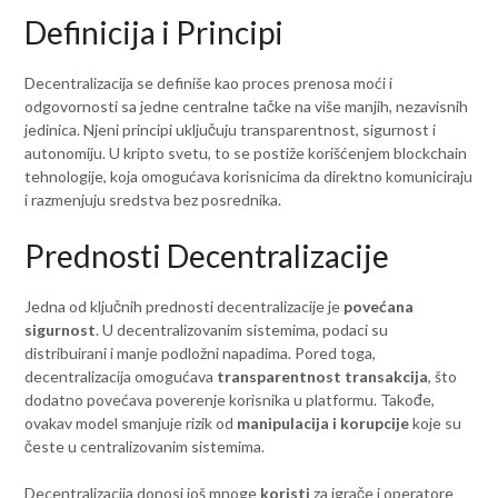
Definicija i Principi
Decentralizacija se definiše kao proces prenosa moći i
odgovornosti sa jedne centralne tačke na više manjih, nezavisnih
jedinica. Njeni principi uključuju transparentnost, sigurnost i
autonomiju. U kripto svetu, to se postiže korišćenjem blockchain
tehnologije, koja omogućava korisnicima da direktno komuniciraju
i razmenjuju sredstva bez posrednika.
Prednosti Decentralizacije
Jedna od ključnih prednosti decentralizacije je
povećana
sigurnost
. U decentralizovanim sistemima, podaci su
distribuirani i manje podložni napadima. Pored toga,
decentralizacija omogućava
transparentnost transakcija
, što
dodatno povećava poverenje korisnika u platformu. Takođe,
ovakav model smanjuje rizik od
manipulacija i korupcije
koje su
česte u centralizovanim sistemima.
Decentralizacija donosi još mnoge
koristi
za igrače i operatore