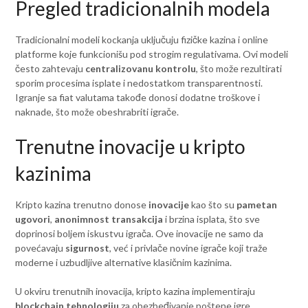
Pregled tradicionalnih modela
Tradicionalni modeli kockanja uključuju fizičke kazina i online
platforme koje funkcionišu pod strogim regulativama. Ovi modeli
često zahtevaju
centralizovanu kontrolu
, što može rezultirati
sporim procesima isplate i nedostatkom transparentnosti.
Igranje sa fiat valutama takođe donosi dodatne troškove i
naknade, što može obeshrabriti igrače.
Trenutne inovacije u kripto
kazinima
Kripto kazina trenutno donose
inovacije
kao što su
pametan
ugovori
,
anonimnost transakcija
i brzina isplata, što sve
doprinosi boljem iskustvu igrača. Ove inovacije ne samo da
povećavaju
sigurnost
, već i privlače novine igrače koji traže
moderne i uzbudljive alternative klasičnim kazinima.
U okviru trenutnih inovacija, kripto kazina implementiraju
blockchain tehnologiju
za obezbeđivanje poštene igre,