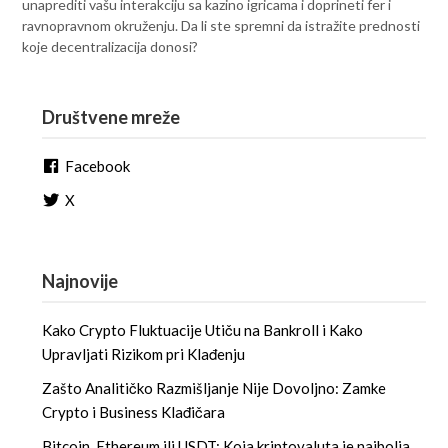
unaprediti vašu interakciju sa kazino igricama i doprineti fer i
ravnopravnom okruženju. Da li ste spremni da istražite prednosti
koje decentralizacija donosi?
Društvene mreže
Facebook
X
Najnovije
Kako Crypto Fluktuacije Utiču na Bankroll i Kako
Upravljati Rizikom pri Klađenju
Zašto Analitičko Razmišljanje Nije Dovoljno: Zamke
Crypto i Business Klađičara
Bitcoin, Ethereum ili USDT: Koja kriptovaluta je najbolja