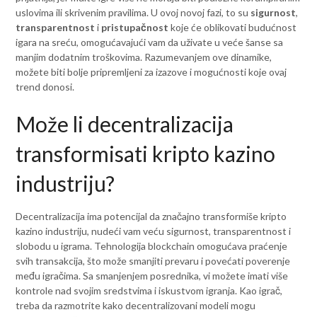
uslovima ili skrivenim pravilima. U ovoj novoj fazi, to su
sigurnost
,
transparentnost
i
pristupačnost
koje će oblikovati budućnost
igara na sreću, omogućavajući vam da uživate u veće šanse sa
manjim dodatnim troškovima. Razumevanjem ove dinamike,
možete biti bolje pripremljeni za izazove i mogućnosti koje ovaj
trend donosi.
Može li decentralizacija
transformisati kripto kazino
industriju?
Decentralizacija ima potencijal da značajno transformiše kripto
kazino industriju, nudeći vam veću sigurnost, transparentnost i
slobodu u igrama. Tehnologija blockchain omogućava praćenje
svih transakcija, što može smanjiti prevaru i povećati poverenje
među igračima. Sa smanjenjem posrednika, vi možete imati više
kontrole nad svojim sredstvima i iskustvom igranja. Kao igrač,
treba da razmotrite kako decentralizovani modeli mogu