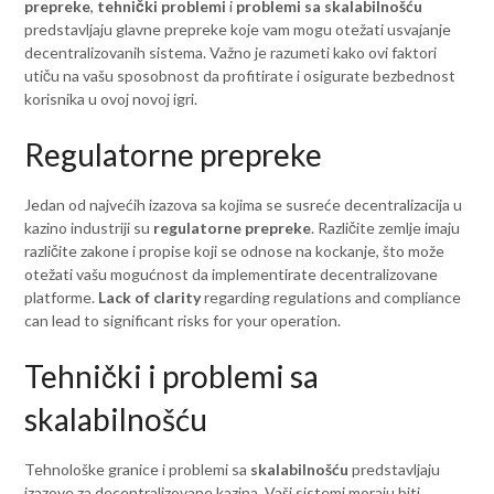
prepreke
,
tehnički problemi
i
problemi sa skalabilnošću
predstavljaju glavne prepreke koje vam mogu otežati usvajanje
decentralizovanih sistema. Važno je razumeti kako ovi faktori
utiču na vašu sposobnost da profitirate i osigurate bezbednost
korisnika u ovoj novoj igri.
Regulatorne prepreke
Jedan od najvećih izazova sa kojima se susreće decentralizacija u
kazino industriji su
regulatorne prepreke
. Različite zemlje imaju
različite zakone i propise koji se odnose na kockanje, što može
otežati vašu mogućnost da implementirate decentralizovane
platforme.
Lack of clarity
regarding regulations and compliance
can lead to significant risks for your operation.
Tehnički i problemi sa
skalabilnošću
Tehnološke granice i problemi sa
skalabilnošću
predstavljaju
izazove za decentralizovane kazina. Vaši sistemi moraju biti