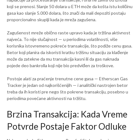
koji se prenosi. Slanje 50 dolara u ETH može da košta istu količinu
gasa kao slanje 5.000 dolara, što znači da mali depoziti postaju
proporcionalno skuplji kada je mreža zagušena.
Zagušenost mreže obično raste upravo kada je tržišna aktivnost
najveća. To nije slučajnost — u periodima volatilnosti, više
korisnika istovremeno pokreće transakcije, što podiže cenu gasa.
Bеtor koji planira da iskoristi kratku tržišnu situaciju za klađenje
može da zatekne da mu transakcija kasni ili da gas naknada
pojede deo bankrolla koji nije bio predviđen za troškove.
Postoje alati za praćenje trenutne cene gasa — Etherscan Gas
Tracker je jedan od najkorišćenijih — i analitički nastrojen bеtor
treba da ih koristi pre nego što pokrene transakciju, posebno u
periodima povećane aktivnosti na tržištu.
Brzina Transakcija: Kada Vreme
Potvrde Postaje Faktor Odluke