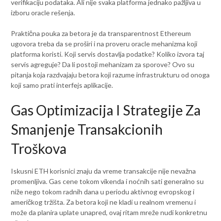
verifikaciju podataka. Ali nije svaka platforma jednako pažljiva u
izboru oracle rešenja.
Praktična pouka za betora je da transparentnost Ethereum
ugovora treba da se proširi i na proveru oracle mehanizma koji
platforma koristi. Koji servis dostavlja podatke? Koliko izvora taj
servis agreguje? Da li postoji mehanizam za sporove? Ovo su
pitanja koja razdvajaju betora koji razume infrastrukturu od onoga
koji samo prati interfejs aplikacije.
Gas Optimizacija I Strategije Za
Smanjenje Transakcionih
Troškova
Iskusni ETH korisnici znaju da vreme transakcije nije nevažna
promenljiva. Gas cene tokom vikenda i noćnih sati generalno su
niže nego tokom radnih dana u periodu aktivnog evropskog i
američkog tržišta. Za betora koji ne kladi u realnom vremenu i
može da planira uplate unapred, ovaj ritam mreže nudi konkretnu