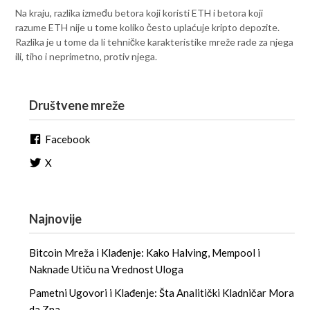
Na kraju, razlika između betora koji koristi ETH i betora koji
razume ETH nije u tome koliko često uplaćuje kripto depozite.
Razlika je u tome da li tehničke karakteristike mreže rade za njega
ili, tiho i neprimetno, protiv njega.
Društvene mreže
Facebook
X
Najnovije
Bitcoin Mreža i Klađenje: Kako Halving, Mempool i
Naknade Utiču na Vrednost Uloga
Pametni Ugovori i Klađenje: Šta Analitički Kladničar Mora
da Zna