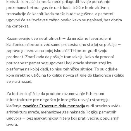
koristi. To znači da mreža neće prilagoditi svoje ponašanje
potrebama betora: gas će rasti kada tržište bude aktivno,
transakcije će kasniti kada mreža bude zagušena, a pametni
ugovori će se izvršavati tačno onako kako su napisani, bez obzira
na kontekst.
Razumevanje ove neutralnosti — da mreža ne favorizuje ni
kladionicu ni betora, već samo procesira ono što joj se pošalje —
zapravo je osnova na kojoj iskusni ETH bеtor gradi svoju
prednost. Znati kada da pošalje transakciju, kako da proceni
pouzdanost pametnog ugovora i koji oracle sistem stoji iza
platforme na kojoj kladi, to nisu tehničke sitnice. To su odluke
koje direktno utiču na to koliko novca stigne do kladionice i koliko
se vrati nazad.
Za betore koji žele da prodube razumevanje Ethereum
infrastrukture pre nego što je integrišu u svoju strategiju
klađenja,
zvanična Ethereum dokumentacija
nudi precizan uvid u
arhitekturu mreže, mehanizme gas naknada i logiku pametnih
ugovora — bez marketinškog filtera koji prati većinu popularnih
izvora.