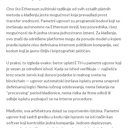
Ono što Ethereum suštinski razlikuje od svih ostalih platnih
metoda u klađenju jeste mogućnost koja prevazilazi prost
transfer vrednosti. Pametni ugovori su programski kodovi koji se
izvršavaju autonomno na Ethereum mreži, bez posrednika, i bez
mogućnosti da ih jedna strana jednostrano izmeni. Za klađenje,
ovo znači da određene platforme mogu da ponude model u kojem
pravila isplate nisu definisana internom politikom kompanije, već
kodom koji je javno čitljiv i kriptografski zaštićen.
U praksi, to izgleda ovako: bеtor uplati ETH u pametni ugovor koji
je vezan za određeni ishod. Kada se ishod verifikuje — najčešće
kroz oracle servis koji donosi podatke iz realnog sveta na
blockchain — ugovor automatski izvršava isplatu prema unapred
definisanoj logici. Nema ručnog odobravanja, nema čekanja na
“processing” period kladionice, nema rizika da firma odloži ili
odbije isplatu pozivajući se na interne procedure.
Međutim, ova arhitektura dolazi sa sopstvenim rizicima. Pametni
ugovor koji sadrži grešku u kodu nije ispraviv na isti način kao
softver koji kontroliše jedna kompanija. Jednom deployovan,