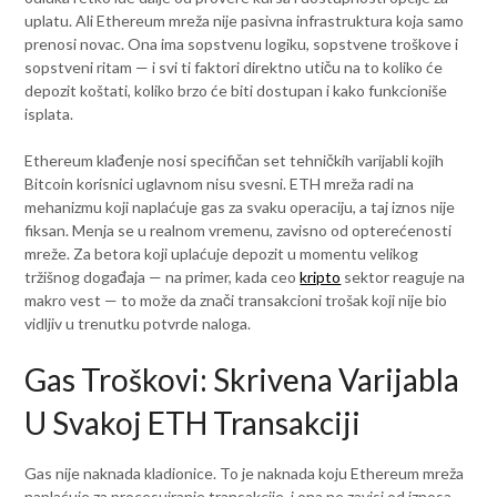
uplatu. Ali Ethereum mreža nije pasivna infrastruktura koja samo
prenosi novac. Ona ima sopstvenu logiku, sopstvene troškove i
sopstveni ritam — i svi ti faktori direktno utiču na to koliko će
depozit koštati, koliko brzo će biti dostupan i kako funkcioniše
isplata.
Ethereum klađenje nosi specifičan set tehničkih varijabli kojih
Bitcoin korisnici uglavnom nisu svesni. ETH mreža radi na
mehanizmu koji naplaćuje gas za svaku operaciju, a taj iznos nije
fiksan. Menja se u realnom vremenu, zavisno od opterećenosti
mreže. Za betora koji uplaćuje depozit u momentu velikog
tržišnog događaja — na primer, kada ceo
kripto
sektor reaguje na
makro vest — to može da znači transakcioni trošak koji nije bio
vidljiv u trenutku potvrde naloga.
Gas Troškovi: Skrivena Varijabla
U Svakoj ETH Transakciji
Gas nije naknada kladionice. To je naknada koju Ethereum mreža
naplaćuje za procesuiranje transakcije, i ona ne zavisi od iznosa