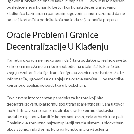
ugovor funkcioniše onako kako je napisan — i ako je loše napisan,
posledice snosi korisnik. Bеtor koji koristi decentralizovanu
kladionicu baziranu na pametnim ugovorima mora razumeti da ne
postoji korisnička podrška koja može da reši tehnički propust.
Oracle Problem I Granice
Decentralizacije U Klađenju
Pametni ugovori ne mogu sami da čitaju podatke iz realnog sveta.
Ethereum mreža ne zna ko je pobedio na utakmici, kakav je bio
krajnji rezultat ili da li je transfer igrača zvanično potvrđen. Za te
informacije, ugovori se oslanjaju na oracle servise — posrednike
koji unose spoljašnje podatke u blockchain.
Ovo stvara interesantan paradoks za betora koji bira
decentralizovanu platformu zbog transparentnosti. Sam ugovor
može biti savršeno napisan, ali ako oracle koji mu dostavlja
podatke nije pouzdan ili je kompromitovan, cela arhitektura pati.
Chainlink je trenutno najzastupljeniji oracle sistem u blockchain
ekosistemu, i platforme koje ga koriste imaju višeslojnu