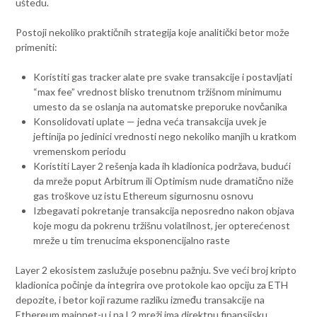
uštedu.
Postoji nekoliko praktičnih strategija koje analitički bеtor može
primeniti:
Koristiti gas tracker alate pre svake transakcije i postavljati
“max fee” vrednost blisko trenutnom tržišnom minimumu
umesto da se oslanja na automatske preporuke novčanika
Konsolidovati uplate — jedna veća transakcija uvek je
jeftinija po jedinici vrednosti nego nekoliko manjih u kratkom
vremenskom periodu
Koristiti Layer 2 rešenja kada ih kladionica podržava, budući
da mreže poput Arbitrum ili Optimism nude dramatično niže
gas troškove uz istu Ethereum sigurnosnu osnovu
Izbegavati pokretanje transakcija neposredno nakon objava
koje mogu da pokrenu tržišnu volatilnost, jer opterećenost
mreže u tim trenucima eksponencijalno raste
Layer 2 ekosistem zaslužuje posebnu pažnju. Sve veći broj kripto
kladionica počinje da integrira ove protokole kao opciju za ETH
depozite, i bеtor koji razume razliku između transakcije na
Ethereum mainnet-u i na L2 mreži ima direktnu finansijsku