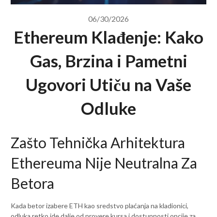
06/30/2026
Ethereum Klađenje: Kako
Gas, Brzina i Pametni
Ugovori Utiču na Vaše
Odluke
Zašto Tehnička Arhitektura
Ethereuma Nije Neutralna Za
Betora
Kada bеtor izabere ETH kao sredstvo plaćanja na kladionici,
odluka retko ide dalje od provere kursa i dostupnosti opcije za