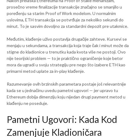
Nakon prelaska Ethereuma na Proof of Stake mehanizam,
prosečno vreme finalizacije transakcije značajno se smanjilo u
poređenju sa starim Proof of Work modelom. U normalnim
uslovima, ETH transakcija se potvrđuje za nekoliko sekundi do
minut. To je sasvim dovoljno za standardni depozit pre utakmice.
Međutim, klađenje uživo postavlja drugačije zahteve. Kursevi se
menjaju u sekundama, a transakcija koja traje čak i minut može da
stigne do kladionice u trenutku kada kvota više ne postoji. Ovo
nije teorijski problem — to je praktično ograničenje koje bеtor
mora da ugradi u svoju strategiju pre nego što izabere ETH kao
primarni metod uplate za in-play klađenje.
Razumevanje ovih brzinskih parametara postaje još relevantnije
kada se u jednačinu uvedu pametni ugovori — jer upravo tu
Ethereum dobija dimenziju koju nijedan drugi payment metod u
klađenju ne poseduje.
Pametni Ugovori: Kada Kod
Zamenjuje Kladioničara