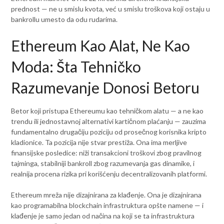
prednost — ne u smislu kvota, već u smislu troškova koji ostaju u
bankrollu umesto da odu rudarima.
Ethereum Kao Alat, Ne Kao
Moda: Šta Tehničko
Razumevanje Donosi Betoru
Bеtor koji pristupa Ethereumu kao tehničkom alatu — a ne kao
trendu ili jednostavnoj alternativi kartičnom plaćanju — zauzima
fundamentalno drugačiju poziciju od prosečnog korisnika kripto
kladionice. Ta pozicija nije stvar prestiža. Ona ima merljive
finansijske posledice: niži transakcioni troškovi zbog pravilnog
tajminga, stabilniji bankroll zbog razumevanja gas dinamike, i
realnija procena rizika pri korišćenju decentralizovanih platformi.
Ethereum mreža nije dizajnirana za klađenje. Ona je dizajnirana
kao programabilna blockchain infrastruktura opšte namene — i
klađenje je samo jedan od načina na koji se ta infrastruktura