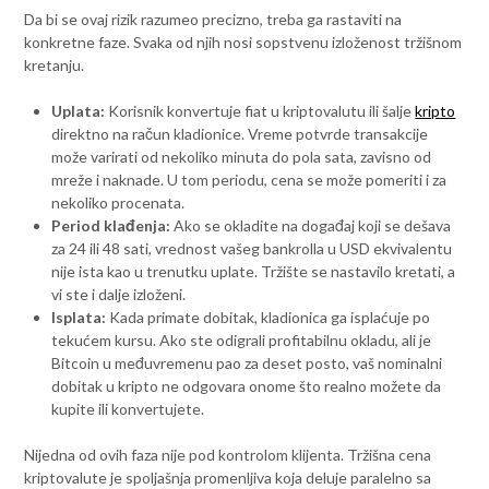
Da bi se ovaj rizik razumeo precizno, treba ga rastaviti na
konkretne faze. Svaka od njih nosi sopstvenu izloženost tržišnom
kretanju.
Uplata:
Korisnik konvertuje fiat u kriptovalutu ili šalje
kripto
direktno na račun kladionice. Vreme potvrde transakcije
može varirati od nekoliko minuta do pola sata, zavisno od
mreže i naknade. U tom periodu, cena se može pomeriti i za
nekoliko procenata.
Period klađenja:
Ako se okladite na događaj koji se dešava
za 24 ili 48 sati, vrednost vašeg bankrolla u USD ekvivalentu
nije ista kao u trenutku uplate. Tržište se nastavilo kretati, a
vi ste i dalje izloženi.
Isplata:
Kada primate dobitak, kladionica ga isplaćuje po
tekućem kursu. Ako ste odigrali profitabilnu okladu, ali je
Bitcoin u međuvremenu pao za deset posto, vaš nominalni
dobitak u kripto ne odgovara onome što realno možete da
kupite ili konvertujete.
Nijedna od ovih faza nije pod kontrolom klijenta. Tržišna cena
kriptovalute je spoljašnja promenljiva koja deluje paralelno sa