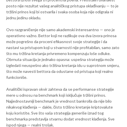
posto nije rezultat vašeg analitičkog pristupa oklađivanju — to je
tržišni prinos koji bi ostvarila i svaka osoba koja nije odigrala ni
jednu jedinu okladu.
Ovo razgraničenje nije samo akademski interesantno — ono je
operativno važno. Bettor koji ne razlikuje ova dva izvora prinosa
može pogrešno da proceni efikasnost svoje strategije i da
nastavi sa pristupom koji u stvarnosti nije profitabilan, samo zato
što mu tržišna kretanja privremeno kompenzuju loše odluke.
Obrnuta situacija je jednako opasna: uspešna strategija može
izgledati neuspešno ako tržišna kretanja idu u suprotnom smjeru,
što može navesti bettora da odustane od pristupa koji realno
funkcioniše.
Analitički ispravan okvir zahteva da se performanse strategije
mere u odnosu na benchmark koji isključuje tržišni prinos.
Najjednostavniji benchmark je vrednost bankrolla da nije bilo
nikakvog klađenja — dakle, čisto tržišno kretanje kriptovalute
koju koristite. Sve što vaša strategija generiše iznad tog
benchmarka predstavlja stvarnu dodat vrednost klađenja. Sve
ispod njega — realni trošak.