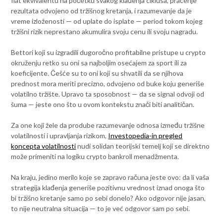
fiat ekvivalentu na početku svakog klađenja ciklusa, praćenje
rezultata odvojeno od tržišnog kretanja, i razumevanje da je
vreme izloženosti — od uplate do isplate — period tokom kojeg
tržišni rizik neprestano akumulira svoju cenu ili svoju nagradu.
Bettori koji su izgradili dugoročno profitabilne pristupe u crypto
okruženju retko su oni sa najboljim osećajem za sport ili za
koeficijente. Češće su to oni koji su shvatili da se njihova
prednost mora meriti precizno, odvojeno od buke koju generiše
volatilno tržište. Upravo ta sposobnost — da se signal odvoji od
šuma — jeste ono što u ovom kontekstu znači biti analitičan.
Za one koji žele da prodube razumevanje odnosa između tržišne
volatilnosti i upravljanja rizikom,
Investopedia-in pregled
koncepta volatilnosti
nudi solidan teorijski temelj koji se direktno
može primeniti na logiku crypto bankroll menadžmenta.
Na kraju, jedino merilo koje se zapravo računa jeste ovo: da li vaša
strategija klađenja generiše pozitivnu vrednost iznad onoga što
bi tržišno kretanje samo po sebi donelo? Ako odgovor nije jasan,
to nije neutralna situacija — to je već odgovor sam po sebi.