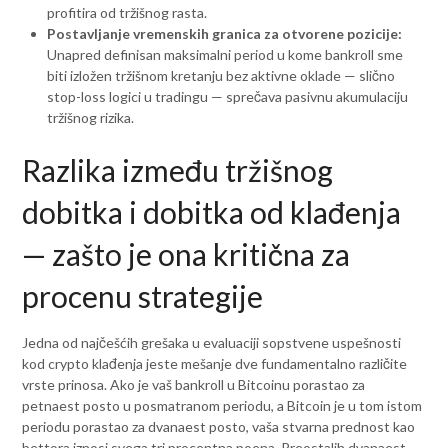
profitira od tržišnog rasta.
Postavljanje vremenskih granica za otvorene pozicije:
Unapred definisan maksimalni period u kome bankroll sme
biti izložen tržišnom kretanju bez aktivne oklade — slično
stop-loss logici u tradingu — sprečava pasivnu akumulaciju
tržišnog rizika.
Razlika između tržišnog
dobitka i dobitka od klađenja
— zašto je ona kritična za
procenu strategije
Jedna od najčešćih grešaka u evaluaciji sopstvene uspešnosti
kod crypto klađenja jeste mešanje dve fundamentalno različite
vrste prinosa. Ako je vaš bankroll u Bitcoinu porastao za
petnaest posto u posmatranom periodu, a Bitcoin je u tom istom
periodu porastao za dvanaest posto, vaša stvarna prednost kao
bettora iznosi svega tri procentna poena. Preostalih dvanaest