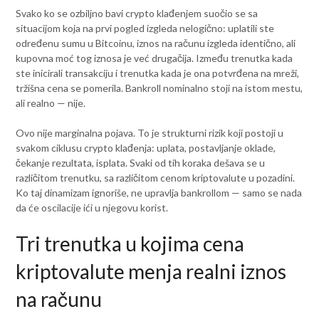
Svako ko se ozbiljno bavi crypto klađenjem suočio se sa
situacijom koja na prvi pogled izgleda nelogično: uplatili ste
određenu sumu u Bitcoinu, iznos na računu izgleda identično, ali
kupovna moć tog iznosa je već drugačija. Između trenutka kada
ste inicirali transakciju i trenutka kada je ona potvrđena na mreži,
tržišna cena se pomerila. Bankroll nominalno stoji na istom mestu,
ali realno — nije.
Ovo nije marginalna pojava. To je strukturni rizik koji postoji u
svakom ciklusu crypto klađenja: uplata, postavljanje oklade,
čekanje rezultata, isplata. Svaki od tih koraka dešava se u
različitom trenutku, sa različitom cenom kriptovalute u pozadini.
Ko taj dinamizam ignoriše, ne upravlja bankrollom — samo se nada
da će oscilacije ići u njegovu korist.
Tri trenutka u kojima cena
kriptovalute menja realni iznos
na računu