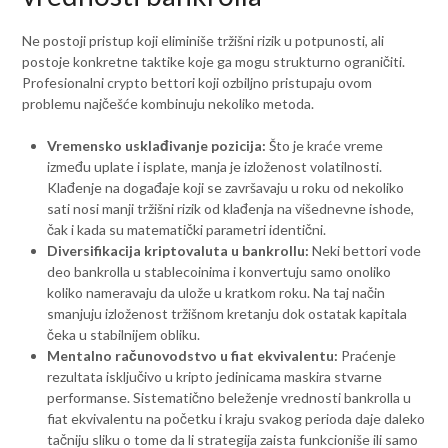
Ne postoji pristup koji eliminiše tržišni rizik u potpunosti, ali
postoje konkretne taktike koje ga mogu strukturno ograničiti.
Profesionalni crypto bettori koji ozbiljno pristupaju ovom
problemu najčešće kombinuju nekoliko metoda.
Vremensko usklađivanje pozicija:
Što je kraće vreme
između uplate i isplate, manja je izloženost volatilnosti.
Klađenje na događaje koji se završavaju u roku od nekoliko
sati nosi manji tržišni rizik od klađenja na višednevne ishode,
čak i kada su matematički parametri identični.
Diversifikacija kriptovaluta u bankrollu:
Neki bettori vode
deo bankrolla u stablecoinima i konvertuju samo onoliko
koliko nameravaju da ulože u kratkom roku. Na taj način
smanjuju izloženost tržišnom kretanju dok ostatak kapitala
čeka u stabilnijem obliku.
Mentalno računovodstvo u fiat ekvivalentu:
Praćenje
rezultata isključivo u kripto jedinicama maskira stvarne
performanse. Sistematično beleženje vrednosti bankrolla u
fiat ekvivalentu na početku i kraju svakog perioda daje daleko
tačniju sliku o tome da li strategija zaista funkcioniše ili samo