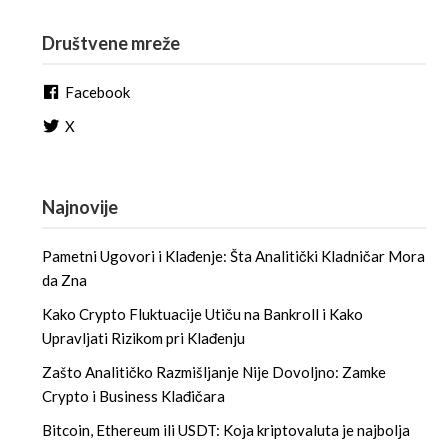
Društvene mreže
Facebook
X
Najnovije
Pametni Ugovori i Klađenje: Šta Analitički Kladničar Mora
da Zna
Kako Crypto Fluktuacije Utiču na Bankroll i Kako
Upravljati Rizikom pri Klađenju
Zašto Analitičko Razmišljanje Nije Dovoljno: Zamke
Crypto i Business Klađičara
Bitcoin, Ethereum ili USDT: Koja kriptovaluta je najbolja