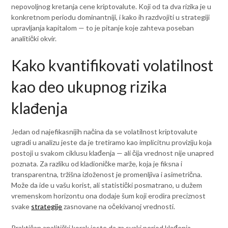
nepovoljnog kretanja cene kriptovalute. Koji od ta dva rizika je u
konkretnom periodu dominantniji, i kako ih razdvojiti u strategiji
upravljanja kapitalom — to je pitanje koje zahteva poseban
analitički okvir.
Kako kvantifikovati volatilnost
kao deo ukupnog rizika
klađenja
Jedan od najefikasnijih načina da se volatilnost kriptovalute
ugradi u analizu jeste da je tretiramo kao implicitnu proviziju koja
postoji u svakom ciklusu klađenja — ali čija vrednost nije unapred
poznata. Za razliku od kladioničke marže, koja je fiksna i
transparentna, tržišna izloženost je promenljiva i asimetrična.
Može da ide u vašu korist, ali statistički posmatrano, u dužem
vremenskom horizontu ona dodaje šum koji erodira preciznost
svake
strategije
zasnovane na očekivanoj vrednosti.
Praktičan analitički korak jeste da za svaki period klađenja