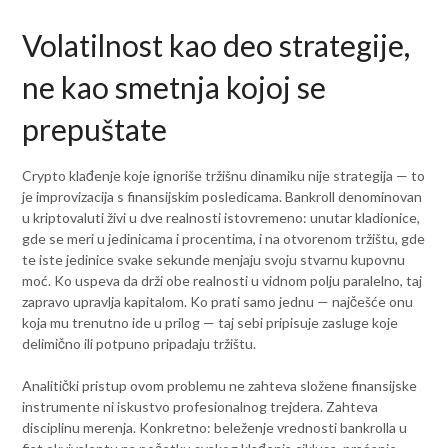
Volatilnost kao deo strategije,
ne kao smetnja kojoj se
prepuštate
Crypto klađenje koje ignoriše tržišnu dinamiku nije strategija — to
je improvizacija s finansijskim posledicama. Bankroll denominovan
u kriptovaluti živi u dve realnosti istovremeno: unutar kladionice,
gde se meri u jedinicama i procentima, i na otvorenom tržištu, gde
te iste jedinice svake sekunde menjaju svoju stvarnu kupovnu
moć. Ko uspeva da drži obe realnosti u vidnom polju paralelno, taj
zapravo upravlja kapitalom. Ko prati samo jednu — najčešće onu
koja mu trenutno ide u prilog — taj sebi pripisuje zasluge koje
delimično ili potpuno pripadaju tržištu.
Analitički pristup ovom problemu ne zahteva složene finansijske
instrumente ni iskustvo profesionalnog trejdera. Zahteva
disciplinu merenja. Konkretno: beleženje vrednosti bankrolla u