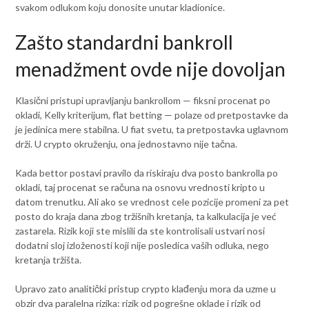
svakom odlukom koju donosite unutar kladionice.
Zašto standardni bankroll
menadžment ovde nije dovoljan
Klasični pristupi upravljanju bankrollom — fiksni procenat po
okladi, Kelly kriterijum, flat betting — polaze od pretpostavke da
je jedinica mere stabilna. U fiat svetu, ta pretpostavka uglavnom
drži. U crypto okruženju, ona jednostavno nije tačna.
Kada bettor postavi pravilo da riskiraju dva posto bankrolla po
okladi, taj procenat se računa na osnovu vrednosti kripto u
datom trenutku. Ali ako se vrednost cele pozicije promeni za pet
posto do kraja dana zbog tržišnih kretanja, ta kalkulacija je već
zastarela. Rizik koji ste mislili da ste kontrolisali ustvari nosi
dodatni sloj izloženosti koji nije posledica vaših odluka, nego
kretanja tržišta.
Upravo zato analitički pristup crypto klađenju mora da uzme u
obzir dva paralelna rizika: rizik od pogrešne oklade i rizik od