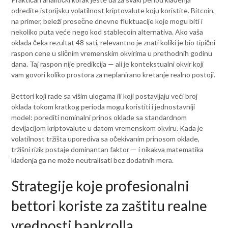
odredite istorijsku volatilnost kriptovalute koju koristite. Bitcoin,
na primer, beleži prosečne dnevne fluktuacije koje mogu biti i
nekoliko puta veće nego kod stablecoin alternativa. Ako vaša
oklada čeka rezultat 48 sati, relevantno je znati koliki je bio tipični
raspon cene u sličnim vremenskim okvirima u prethodnih godinu
dana. Taj raspon nije predikcija — ali je kontekstualni okvir koji
vam govori koliko prostora za neplanirano kretanje realno postoji.
Bettori koji rade sa višim ulogama ili koji postavljaju veći broj
oklada tokom kratkog perioda mogu koristiti i jednostavniji
model: porediti nominalni prinos oklade sa standardnom
devijacijom kriptovalute u datom vremenskom okviru. Kada je
volatilnost tržišta uporediva sa očekivanim prinosom oklade,
tržišni rizik postaje dominantan faktor — i nikakva matematika
klađenja ga ne može neutralisati bez dodatnih mera.
Strategije koje profesionalni
bettori koriste za zaštitu realne
vrednosti bankrolla