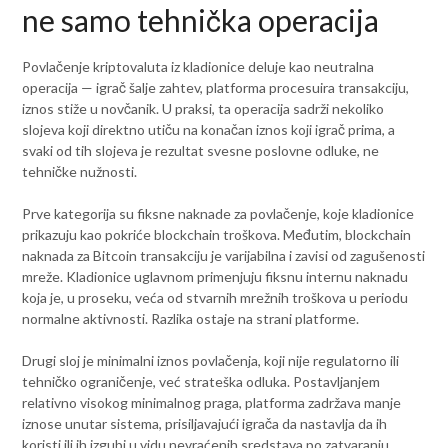
ne samo tehnička operacija
Povlačenje kriptovaluta iz kladionice deluje kao neutralna
operacija — igrač šalje zahtev, platforma procesuira transakciju,
iznos stiže u novčanik. U praksi, ta operacija sadrži nekoliko
slojeva koji direktno utiču na konačan iznos koji igrač prima, a
svaki od tih slojeva je rezultat svesne poslovne odluke, ne
tehničke nužnosti.
Prve kategorija su fiksne naknade za povlačenje, koje kladionice
prikazuju kao pokriće blockchain troškova. Međutim, blockchain
naknada za Bitcoin transakciju je varijabilna i zavisi od zagušenosti
mreže. Kladionice uglavnom primenjuju fiksnu internu naknadu
koja je, u proseku, veća od stvarnih mrežnih troškova u periodu
normalne aktivnosti. Razlika ostaje na strani platforme.
Drugi sloj je minimalni iznos povlačenja, koji nije regulatorno ili
tehničko ograničenje, već strateška odluka. Postavljanjem
relativno visokog minimalnog praga, platforma zadržava manje
iznose unutar sistema, prisiljavajući igrača da nastavlja da ih
koristi ili ih izgubi u vidu nevraćenih sredstava po zatvaranju