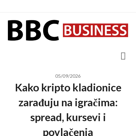
Skip
to
content
05/09/2026
Kako kripto kladionice
zarađuju na igračima:
spread, kursevi i
povlačenja