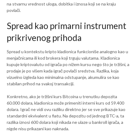
na stvarnu vrednost uloga, dobitka i iznosa koji se na kraju
povlači.
Spread kao primarni instrument
prikrivenog prihoda
Spread u kontekstu kripto kladionica funkcioniše analogno kao u
menjačnicama ili kod brokera koji trguju valutama. Kladionica
kupuje kriptovalutu od igrača po nižem kursu nego što je tržišni, a
prodaje je po višem kada igrač povlači sredstva. Razlika, koja
vizuelno izgleda kao minimalna odstupanje, akumulira se kao
stabilan prihod na svakoj transakciji.
Konkretno, ako je tržišni kurs Bitcoina u trenutku depozita
60.000 dolara, kladionica može primeniti interni kurs od 59.400
dolara. Igrač ne vidi ovu razliku direktno jer se sve prikazuje kao
standardni ekvivalent u fiatu. Na depozitu od jednog BTC-a, ta
razlika iznosi 600 dolara koji nikada ne ulaze u bankroll igrača, a
nigde nisu prikazani kao naknada.