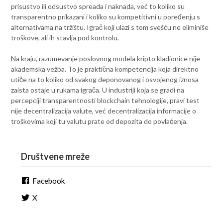
prisustvo ili odsustvo spreada i naknada, već to koliko su
transparentno prikazani i koliko su kompetitivni u poređenju s
alternativama na tržištu. Igrač koji ulazi s tom svešću ne eliminiše
troškove, ali ih stavlja pod kontrolu.
Na kraju, razumevanje poslovnog modela kripto kladionice nije
akademska vežba. To je praktična kompetencija koja direktno
utiče na to koliko od svakog deponovanog i osvojenog iznosa
zaista ostaje u rukama igrača. U industriji koja se gradi na
percepciji transparentnosti blockchain tehnologije, pravi test
nije decentralizacija valute, već decentralizacija informacije o
troškovima koji tu valutu prate od depozita do povlačenja.
Društvene mreže
Facebook
X